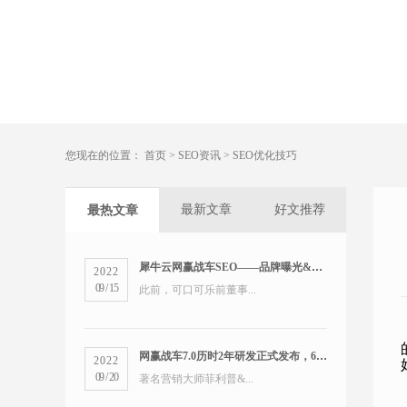
您现在的位置：
首页
>
SEO资讯
>
SEO优化技巧
最新文章
好文推荐
最热文章
犀牛云网赢战车SEO——品牌曝光&精准营销双管齐下
2022
09
/
15
此前，可口可乐前董事...
网赢战车7.0历时2年研发正式发布，6大版本打造数字营销新物种
2022
09
/
20
著名营销大师菲利普&...