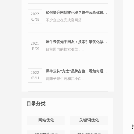
如何提升网站转化率？犀牛云给你最全的营销洞察
2022
05
/
18
不少企业在完成官网搭...
犀牛云答知乎网友：搜索引擎优化做得好的公司有哪些？
2021
12
/
20
目前国内的搜索引擎，...
犀牛云从“方太”品牌占位，看如何通过搜索引擎占领市场
2022
03
/
11
前阵子犀牛云和江小白...
目录分类
网站优化
关键词优化