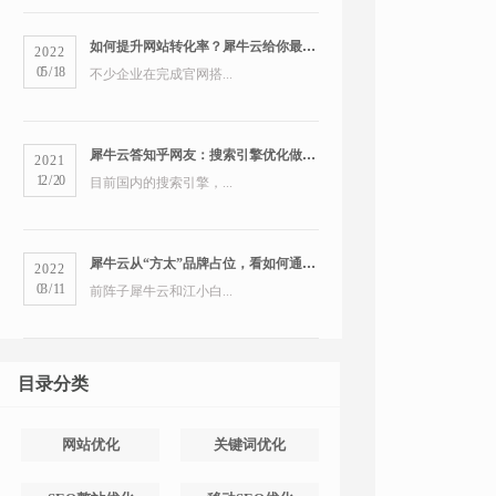
如何提升网站转化率？犀牛云给你最全的营销洞察
2022
05
/
18
不少企业在完成官网搭...
犀牛云答知乎网友：搜索引擎优化做得好的公司有哪些？
2021
12
/
20
目前国内的搜索引擎，...
犀牛云从“方太”品牌占位，看如何通过搜索引擎占领市场
2022
03
/
11
前阵子犀牛云和江小白...
目录分类
网站优化
关键词优化