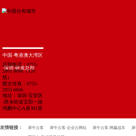
中国·粤港澳大湾区
总部电话：0755-
·深圳·研发总部
2801 8888（120
线）
图文传真：0755-
2955 6666
地址：深圳·宝安区
·西乡街道宝田一路
鸿鹏中心A座301室
友情链接：
犀牛云客
犀牛云客·企业云网站
犀牛云客·网赢战车
犀