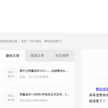
您现在的位置：
首页
>
SEO资讯
>
网站优化技巧
最新文章
好文推荐
最热文章
犀牛云网赢战车SEO——品牌曝光&精准营销双管齐下
2022
09
/
15
此前，可口可乐前董事...
整站优
网赢战车7.0历时2年研发正式发布，6大版本打造数字营销新物种
具有优势存
2022
09
/
20
著名营销大师菲利普&...
就清楚了！